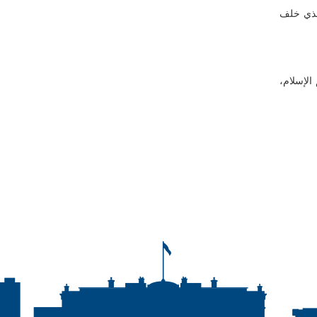
قريرا أوليا حول أهم 70 حادث استهدف المساجد والمؤسسات الدينية الأمريكية سنة 2015، والذي خلف
الإسلام،