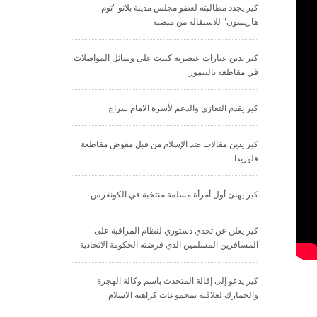
كير يجدد مطالبته لعضو مجلس مدينة بلانو "توم
هاريسون" للاستقالة من منصبه
كير يدين عبارات عنصرية كتبت على وسائل المواصلات
في مقاطعة بالتيمور
كير يقدم التعازي والدعم لأسرة الامام سراج
كير يدين مقالات ضد الإسلام من قبل مفوض مقاطعة
فلوريدا
كير يهنئ أول أمرأة مسلمة منتخبة في الكونغرس
كير يعلن عن تحدي دستوري لنظام المراقبة على
المسافرين المسلمين الذي فرضته الحكومة الاتحادية
كير يدعو إلى إقالة المتحدث باسم وكالة الهجرة
والجمارك لعلاقته بمجموعات كراهية الاسلام