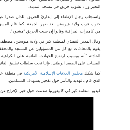
التحيز وراء نشوب حريق في مسجد المدينة.
واستجاب رجال الإطفاء إلى إنذاريْ الحريق اللذان صدرا 
جنوب غرب ولاية هيوستن بعد ظهر الجمعة. كما قام المسؤ
من كاميرات المراقبة وقالوا إن سبب الحريق “مشبوه”.
وقال المدير التنفيذي لمنظمة كير في ولاية هيوستن، مصطفى
يقوم بالمحادثات مع كل من المسؤولين عن المسجد والمحق
الحادثة “أنه وبسبب ارتفاع الحوادث القائمة على الكراهية
المساجد على الصعيد الوطني، فإننا نحث سلطات تطبيق القانو
كما شكك
مجلس العلاقات الإسلامية الأمريكية
في منطقة خليج
الذي قام بالتهديد والتآمر حول تفجير يستهدف المسلمين.
فيديو: منظمة كير في كاليفورنيا صدمت حول خبر الإفراج عن ا