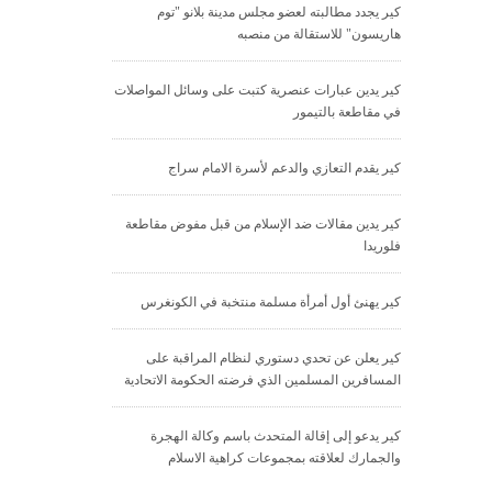
كير يجدد مطالبته لعضو مجلس مدينة بلانو "توم
هاريسون" للاستقالة من منصبه
كير يدين عبارات عنصرية كتبت على وسائل المواصلات
في مقاطعة بالتيمور
كير يقدم التعازي والدعم لأسرة الامام سراج
كير يدين مقالات ضد الإسلام من قبل مفوض مقاطعة
فلوريدا
كير يهنئ أول أمرأة مسلمة منتخبة في الكونغرس
كير يعلن عن تحدي دستوري لنظام المراقبة على
المسافرين المسلمين الذي فرضته الحكومة الاتحادية
كير يدعو إلى إقالة المتحدث باسم وكالة الهجرة
والجمارك لعلاقته بمجموعات كراهية الاسلام