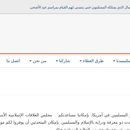
مال الذي يمتلكه المسلمون حتى يتسنى لهم القيام بمراسم عيد الأضحى
لتيميديا
طرق العطاء
شاركنا
من نحن
اتصل بنا
لمسلمين في أمريكا، بإمكاننا مساعدتكم . مجلس العلاقات الإسلامية الأمر
حدث ذو معرفة ودراية بالإسلام والمسلمين. بإمكان المتحدثين أن يوفروا لكم مو
 تخص شريحة واسعة من الجالية المسلمة هناك.