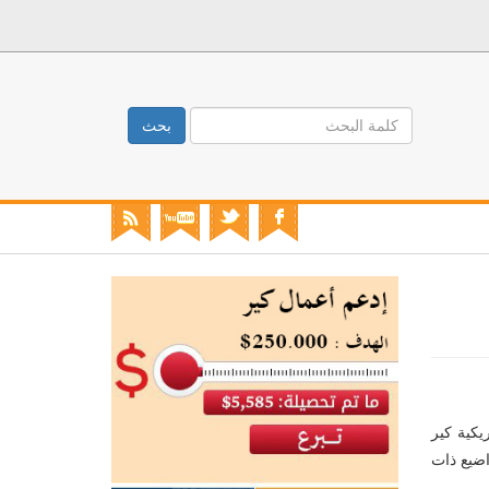
بحث
يكية كير
اضيع ذات