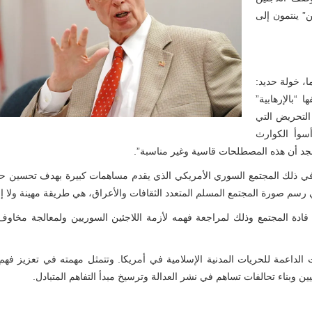
ن” ينتمون إلى
ما، خولة حديد:
 “بالإرهابية”
التحريض التي
سوأ الكوارث
ونجد أن هذه المصطلحات قاسية وغير مناسبة”.
ا في ذلك المجتمع السوري الأمريكي الذي يقدم مساهمات كبيرة بهدف تحسين حي
 رسم صورة المجتمع المسلم المتعدد الثقافات والأعراق، هي طريقة مهينة ولا إن
ع قادة المجتمع وذلك لمراجعة فهمه لأزمة اللاجئين السوريين ولمعالجة مخاوف
الداعمة للحريات المدنية الإسلامية في أمريكا. وتتمثل مهمته في تعزيز فهم 
ين وبناء تحالفات تساهم في نشر العدالة وترسيخ مبدأ التفاهم المتبادل.