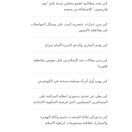
كير يجدد مطالبته لعضو مجلس مدينة بلانو "توم
هاريسون" للاستقالة من منصبه
كير يدين عبارات عنصرية كتبت على وسائل المواصلات
في مقاطعة بالتيمور
كير يقدم التعازي والدعم لأسرة الامام سراج
كير يدين مقالات ضد الإسلام من قبل مفوض مقاطعة
فلوريدا
كير يهنئ أول أمرأة مسلمة منتخبة في الكونغرس
كير يعلن عن تحدي دستوري لنظام المراقبة على
المسافرين المسلمين الذي فرضته الحكومة الاتحادية
كير يدعو إلى إقالة المتحدث باسم وكالة الهجرة
والجمارك لعلاقته بمجموعات كراهية الاسلام