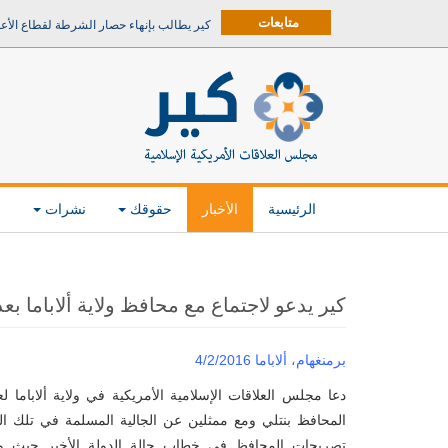
متابعات
كير يطالب بإنهاء حصار الشرطة لقطاع الأع
الرئيسية
الأخبار
حقوقك
نشرات
م
كير يدعو لاجتماع مع محافظ ولاية ألاباما ب
برمنغهام،
ألاباما 4/2/2016
دعا مجلس العلاقات الإسلامية الأمريكية في ولاية ألاباما ل
المحافظ بنتلي ومع ممثلين عن الجالية المسلمة في تلك الو
تصريحات المحافظ في خطاب حالة الدولة الأخير حيث و