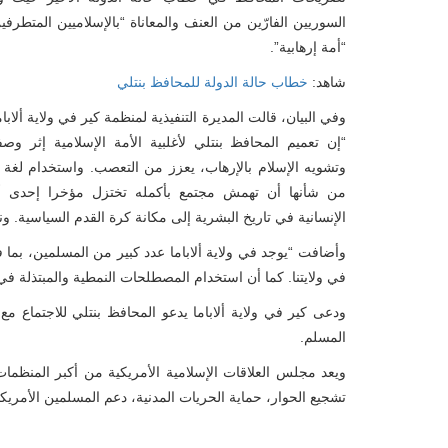
السوريين الفارّين من العنف والمعاناة “بالإسلاميين المتطرفي
“أمة إرهابية”.
شاهد:
خطاب حالة الدولة للمحافظ بنتلي
وفي البيان، قالت المديرة التنفيذية لمنظمة كير في ولاية ألابا
“إن تعميم المحافظ بنتلي لأغلبية الأمة الإسلامية إثر وصفها
وتشويه الإسلام بالإرهاب، يعزز من التعصب. واستخدام لغة 
من شأنها أن تهمش مجتمع بأكمله تختزل مؤخرا إحدى أ
الإنسانية في تاريخ البشرية إلى مكانة كرة القدم السياسية. 
وأضافت “يوجد في ولاية ألاباما عدد كبير من المسلمين، بم
في ولايتنا. كما أن استخدام المصطلحات النمطية والمبتذلة في
ودعى كير في ولاية ألاباما يدعو المحافظ بنتلي للاجتماع م
المسلم.
ويعد مجلس العلاقات الإسلامية الأمريكية من أكبر المنظمات 
تشجيع الحوار، حماية الحريات المدنية، دعم المسلمين الأمريكي