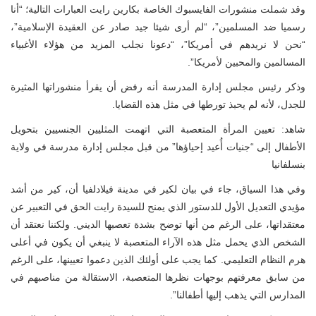
وقد شملت منشورات الفايسبوك الخاصة بكارين رايت العبارات التالية؛ “أنا
رسميا ضد المسلمين”، “لم أرى شيئا جيد صادر عن العقيدة الإسلامية”،
“نحن لا نريدهم في أمريكا”، “دعونا نجلب المزيد من هؤلاء الأغبياء
المسالمين والمحبين لأمريكا”.
وذكر رئيس مجلس إدارة المدرسة أنه رفض أن يقرأ منشوراتها المثيرة
للجدل، لأنه لم يحبذ تورطها في مثل هذه القضايا.
شاهد: تعيين المرأة المتعصبة التي اتهمت المثليين الجنسيين بتحويل
الأطفال إلى “جنيات أُعيد إحياؤها” من قبل مجلس إدارة مدرسة في ولاية
بنسلفانيا
وفي هذا السياق، جاء في بيان لكير في مدينة فيلادلفيا أن، كير من أشد
مؤيدي التعديل الأول للدستور الذي يمنح للسيدة رايت الحق في التعبير عن
معتقداتها، على الرغم من أنها توضح بشدة تعصبها الديني. ولكننا نعتقد أن
الشخص الذي يحمل مثل هذه الآراء المتعصبة لا ينبغي أن يكون في أعلى
هرم النظام التعليمي. كما يجب على أولئك الذين دعموا تعيينها، على الرغم
من سابق معرفتهم بوجهات نظرها المتعصبة، الاستقالة من مناصبهم في
المدارس التي يذهب إليها أطفالنا”.