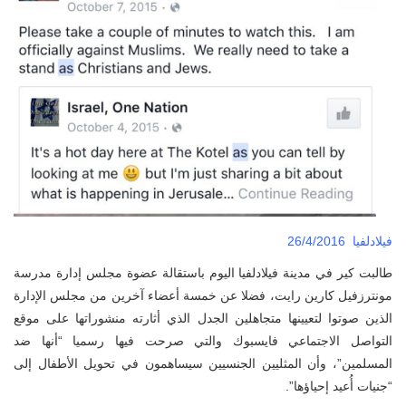
فيلادلفيا 26/4/2016
طالبت كير في مدينة فيلادلفيا اليوم باستقالة عضوة مجلس إدارة مدرسة
مونترزفيل كارين رايت، فضلا عن خمسة أعضاء آخرين من مجلس الإدارة
الذين صوتوا لتعيينها متجاهلين الجدل الذي أثارته منشوراتها على موقع
التواصل الاجتماعي فايسبوك والتي صرحت فيها رسميا “أنها ضد
المسلمين”، وأن المثليين الجنسيين سيساهمون في تحويل الأطفال إلى
“جنيات أُعيد إحياؤها”.