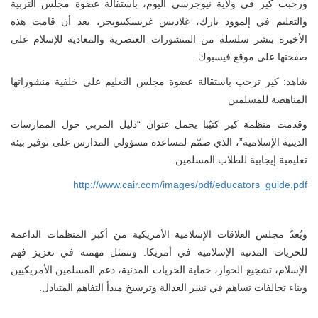
ورحبت كير في ولاية نيوجرسي اليوم، باستقالة عضوة مجلس التربية
والتعليم في إلموود بارك، غلاديس غريسكييويجز، بعد أن قامت هذه
الأخيرة بنشر سلسلة من المنشورات العنصرية والمعادية للإسلام على
صفحتها على موقع فيسبوك.
شاهد: كير ترحب باستقالة عضوة مجلس التعليم على خلفية منشوراتها
المناهضة للمسلمين
وقدمت منظمة كير كتيّبا يحمل عنوان “دليل المربي حول الممارسات
الدينية الإسلامية”، الذي صمّم لمساعدة مسؤولي المدارس على توفير بيئة
تعليمية إيجابية للطلاب المسلمين.
http://www.cair.com/images/pdf/educators_guide.pdf
ويُعدّ مجلس العلاقات الإسلامية الأمريكية من أكبر المنظمات الداعمة
للحريات المدنية الإسلامية في أمريكا. وتتمثل مهمته في تعزيز فهم
الإسلام، تشجيع الحوار، حماية الحريات المدنية، دعم المسلمين الأمريكيين
وبناء تحالفات تساهم في نشر العدالة وترسيخ مبدأ التفاهم المتبادل.