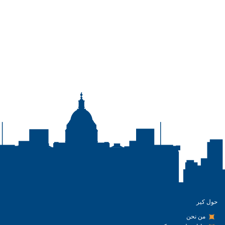
حول كير
من نحن