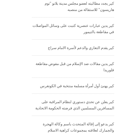
كير يجدد مطالبته لعضو مجلس مدينة بلانو "توم
هاريسون" للاستقالة من منصبه
كير يدين عبارات عنصرية كتبت على وسائل المواصلات
في مقاطعة بالتيمور
كير يقدم التعازي والدعم لأسرة الامام سراج
كير يدين مقالات ضد الإسلام من قبل مفوض مقاطعة
فلوريدا
كير يهنئ أول أمرأة مسلمة منتخبة في الكونغرس
كير يعلن عن تحدي دستوري لنظام المراقبة على
المسافرين المسلمين الذي فرضته الحكومة الاتحادية
كير يدعو إلى إقالة المتحدث باسم وكالة الهجرة
والجمارك لعلاقته بمجموعات كراهية الاسلام