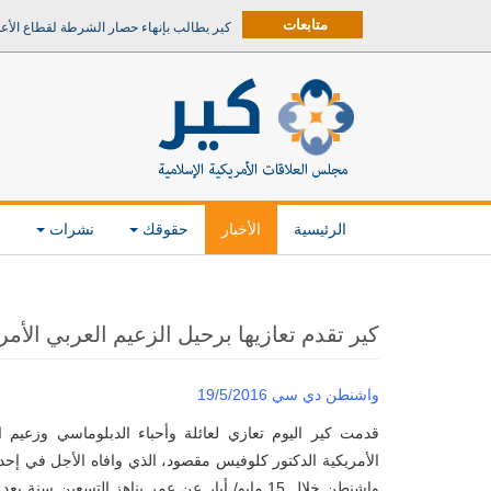
متابعات
كير يطالب بإنهاء حصار الشرطة لقطاع الأع
الرئيسية
الأخبار
حقوقك
نشرات
م
كير تقدم تعازيها برحيل الزعيم العربي الأ
واشنطن دي سي 19/5/2016
قدمت كير اليوم تعازي لعائلة وأحباء الدبلوماسي وزعيم الج
الأمريكية الدكتور كلوفيس مقصود، الذي وافاه الأجل في إ
واشنطن خلال 15 مايو/ أيار عن عمر يناهز التسعين سنة