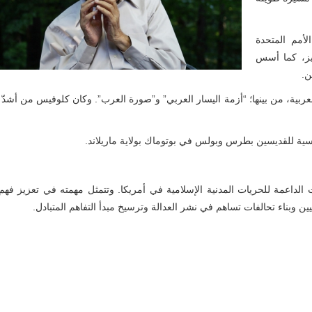
أمم المتحدة
ييز، كما أسس
ن.
ربية، من بينها؛ “أزمة اليسار العربي” و”صورة العرب”. وكان كلوفيس من أشدّ ا
كسية للقديسين بطرس وبولس في بوتوماك بولاية ماريلاند.
ت الداعمة للحريات المدنية الإسلامية في أمريكا. وتتمثل مهمته في تعزيز فهم 
ين وبناء تحالفات تساهم في نشر العدالة وترسيخ مبدأ التفاهم المتبادل.