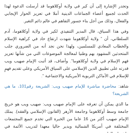
وتجدر الإشارة إلى أن كير في ولاية أوكلاهوما قد أرسلت الدعوة لهذا
الحدث لجميع أعضاء الجماعات الدينية أملا في تعزيز الحوار الإيجابي
والفعال، وذلك من أجل بناء جسور التفاهم في عالم دائم التغير.
وفي هذا السياق، قال المدير التنفيذي لكير في ولاية أوكلاهوما، آدم
السلطاني، أن ” ولاية أوكلاهوما شهدت ارتفاع حاد في كراهية الإسلام
والخطاب المعادي للمسلمين، ولهذا نحن نجد أنه من الضروري جلب
المتحدثين المشهود بهم وطنيا لمعالجة الموضوعات التي من شأنها تعزيز
فهم الإسلام في ولاية أوكلاهوما”. وأضاف، قد أثبت الإمام صهيب ويب
قدرته على تطبيق الدين الإسلامي على السياق الأمريكي وعلى تقديم فهمٍ
للإسلام في الأماكن التربوية الأمريكية والاجتماعية “.
اهد:
محاضرة مباشرة للإمام صهيب ويب: الشريعة رقم101، ما هي
الشريعة؟
ما الذي يمكن أن تعرفه على الإمام صهيب ويب: صهيب ويب هو خريج
جامعة وسط أوكلاهوما وجامعة الأزهر (القانون الإسلامي والفقه). يملك
الإمام صهيب أكثر من 16 عاما من الخبرة التي تخدم جميع المجتمعات
المختلفة في أمريكا الشمالية ويدير حاليا معهدا لتدريب الأئمة في