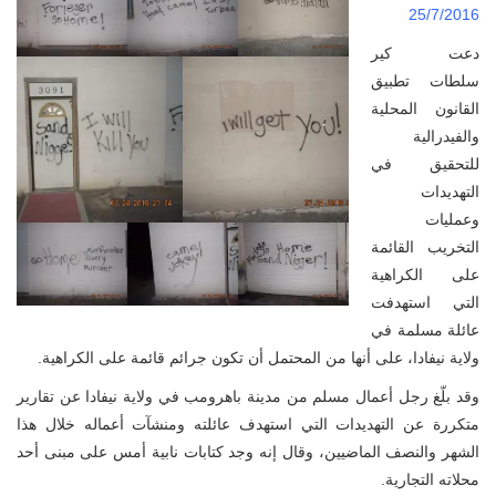
25/7/2016
دعت كير
سلطات تطبيق
القانون المحلية
والفيدرالية
للتحقيق في
التهديدات
وعمليات
التخريب القائمة
على الكراهية
التي استهدفت
عائلة مسلمة في
ولاية نيفادا، على أنها من المحتمل أن تكون جرائم قائمة على الكراهية.
وقد بلّغ رجل أعمال مسلم من مدينة باهرومب في ولاية نيفادا عن تقارير
متكررة عن التهديدات التي استهدف عائلته ومنشآت أعماله خلال هذا
الشهر والنصف الماضيين، وقال إنه وجد كتابات نابية أمس على مبنى أحد
محلاته التجارية.