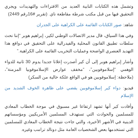
وتشمل هذه الكتابات النابية العديد من الافتراءات والتهديدات ويجري
التحقيق فيها من قبل مكتب شرطة مقاطعة ناي. (تقرير #16رقم 2449)
شاهد:
صور الكتابات القائمة على الكراهية على الجدران
وفي هذا السياق، قال مدير الاتصالات الوطني لكير، إبراهيم هوبر “إننا نحث
سلطات تطبيق القانون المحلية والفيدرالية على التحقيق في دوافع هذا
التهديد العنصري الواضحة وعمليات التخريب القائمة على الكراهية.”
وأشار إبراهيم هوبر إلى أن كير أصدرت إعلانا جديدا يدوم 30 ثانية للدواء
الوهمي “إسلاموفوبين”، “مخفف عوارض الإسلاموفوبيا المزمنة”،
(ملاحظة: إسلاموفوبين هو في الواقع علكة خالية من السكر)
يديو:
دواء كير إسلاموفوبين يقضي على ظاهرة الخوف الشديد من
الإسلام
وأفادت كير أنها تشهد ارتفاعا غير مسبوق في موجة الخطاب المعادي
للمسلمين والحوادث التي تستهدف المسلمين الأمريكيين ومؤسساتهم
الدينية في الأشهر الأخيرة، والتي جاءت نتيجة الخطاب المعادي للمسلمين
التي تستخدمها بعض الشخصيات العامة مثل دونالد ترامب وغيره.