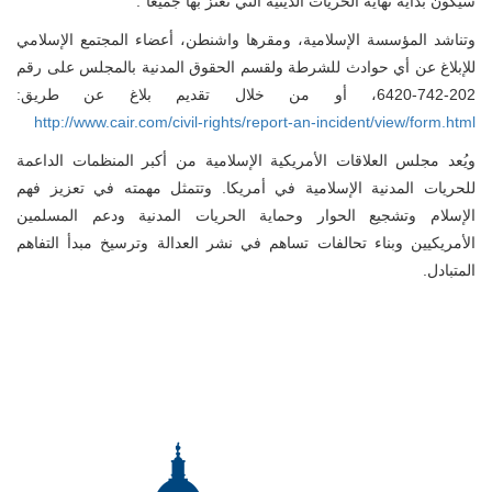
سيكون بداية نهاية الحريات الدينية التي نعتز بها جميعا”.
وتناشد المؤسسة الإسلامية، ومقرها واشنطن، أعضاء المجتمع الإسلامي
للإبلاغ عن أي حوادث للشرطة ولقسم الحقوق المدنية بالمجلس على رقم
202-742-6420، أو من خلال تقديم بلاغ عن طريق:
http://www.cair.com/civil-rights/report-an-incident/view/form.html
ويُعد مجلس العلاقات الأمريكية الإسلامية من أكبر المنظمات الداعمة
للحريات المدنية الإسلامية في أمريكا. وتتمثل مهمته في تعزيز فهم
الإسلام وتشجيع الحوار وحماية الحريات المدنية ودعم المسلمين
الأمريكيين وبناء تحالفات تساهم في نشر العدالة وترسيخ مبدأ التفاهم
المتبادل.