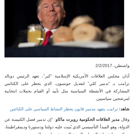
واشنطن، 2/2/2017
أدان مجلس العلاقات الأمريكية الإسلامية “كير”، تعهد الرئيس دونالد
ترامب بـ “تدمير كلي” لتعديل جونسون، الذي يحظر على الكنائس
المشاركة في الأنشطة السياسية مثل تأييد أو القيام بحملات انتخابية
لمرشحين سياسيين.
شاهد:
ترامب يتعهد بتدمير قانون يحظر النشاط السياسي على الكنائس
قال
مدير العلاقات الحكومية روبرت ماكاو
: “إن تدمير فصل الكنيسة عن
الدولة، وهو المبدأ التأسيسي الذي بُنيت عليه دولتنا ودستورنا وديمقراطيتنا،