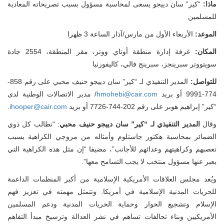
ماذا:
“كير” سان دييجو يسعى لمحاسبة مسؤول بسبب تصريحاته المعادية
للمسلمين
الموعد:
الأربعاء الأول من مارس/آذار الساعة 3 ظهرا
لمكان:
غرفة إدارة منطقة أوتاي ووتر، مقر المنطقة، 2554 جادة
سويتووتر سبرينجز، سبرينج فالي، كاليفورنيا
للتواصل:
المدير التنفيذي لـ “كير” سان دييجو حنيف محبي على رقم 858-
774-999 أو بريد
hmohebi@cair.com
/ مدير الاتصالات الوطنية لدى
“كير” إبراهيم هوبر على رقم 202-744-7726 أو بريد
ihooper@cair.com
.
قال
المدير التنفيذي لـ “كير” سان دييجو حنيف محبي
: “نطالب كل ذوي
الضمائر بمحاسبة هكتور جاستلوم وأمثاله من مروجي الكراهية بسبب
تعصبهم وكراهيتهم وعدائهم للأجانب”، مضيفا “إن مثل هذه الكراهية التي
يعبر عنها مسؤول منتخب لا يجب التسامح معها”.
ويُعد مجلس العلاقات الأمريكية الإسلامية من أكبر المنظمات الداعمة
للحريات المدنية الإسلامية في أمريكا. وتتمثل مهمته في تعزيز فهم
الإسلام وتشجيع الحوار وحماية الحريات المدنية ودعم المسلمين
الأمريكيين وبناء تحالفات تساهم في نشر العدالة وترسيخ مبدأ التفاهم