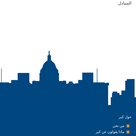
المتبادل.
حول كير
من نحن
ماذا يقولون عن كير