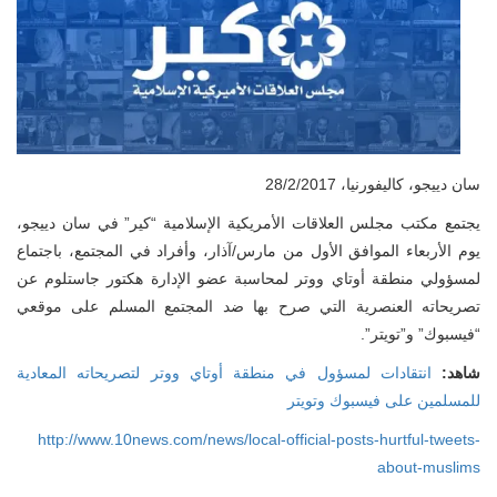
سان دييجو، كاليفورنيا، 28/2/2017
يجتمع مكتب مجلس العلاقات الأمريكية الإسلامية “كير” في سان دييجو،
يوم الأربعاء الموافق الأول من مارس/آذار، وأفراد في المجتمع، باجتماع
لمسؤولي منطقة أوتاي ووتر لمحاسبة عضو الإدارة هكتور جاستلوم عن
تصريحاته العنصرية التي صرح بها ضد المجتمع المسلم على موقعي
“فيسبوك” و”تويتر”.
شاهد:
انتقادات لمسؤول في منطقة أوتاي ووتر لتصريحاته المعادية
للمسلمين على فيسبوك وتويتر
http://www.10news.com/news/local-official-posts-hurtful-tweets-
about-muslims