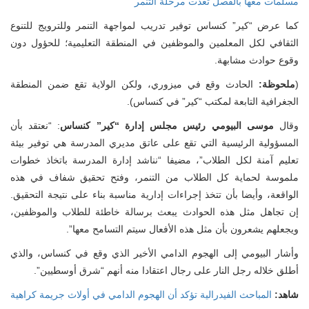
مسلمات معها بالفصل تعدت مرحلة التنمر
كما عرض “كير” كنساس توفير تدريب لمواجهة التنمر وللترويج للتنوع
الثقافي لكل المعلمين والموظفين في المنطقة التعليمية؛ للحؤول دون
وقوع حوادث مشابهة.
(
ملحوظة:
الحادث وقع في ميزوري، ولكن الولاية تقع ضمن المنطقة
الجغرافية التابعة لمكتب “كير” في كنساس).
قال
موسى البيومي رئيس مجلس إدارة “كير” كنساس
: “نعتقد بأن
المسؤولية الرئيسية التي تقع على عاتق مديري المدرسة هي توفير بيئة
تعليم آمنة لكل الطلاب”، مضيفا “نناشد إدارة المدرسة باتخاذ خطوات
ملموسة لحماية كل الطلاب من التنمر، وفتح تحقيق شفاف في هذه
الواقعة، وأيضا بأن تتخذ إجراءات إدارية مناسبة بناء على نتيجة التحقيق.
إن تجاهل مثل هذه الحوادث يبعث برسالة خاطئة للطلاب والموظفين،
ويجعلهم يشعرون بأن مثل هذه الأفعال سيتم التسامح معها”.
وأشار البيومي إلى الهجوم الدامي الأخير الذي وقع في كنساس، والذي
أطلق خلاله رجل النار على رجال اعتقادا منه أنهم “شرق أوسطيين”.
شاهد:
المباحث الفيدرالية تؤكد أن الهجوم الدامي في أولاث جريمة كراهية