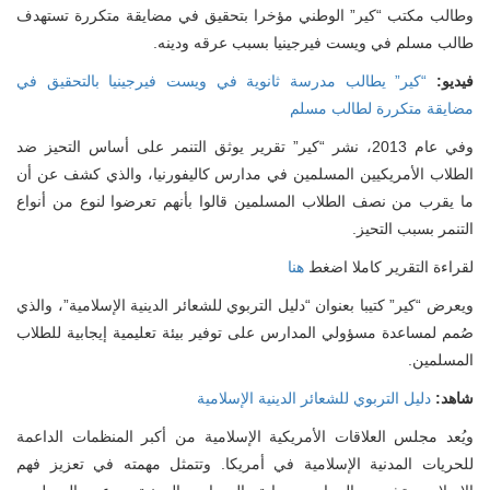
وطالب مكتب “كير” الوطني مؤخرا بتحقيق في مضايقة متكررة تستهدف
طالب مسلم في ويست فيرجينيا بسبب عرقه ودينه.
يديو:
“كير” يطالب مدرسة ثانوية في ويست فيرجينيا بالتحقيق في
مضايقة متكررة لطالب مسلم
وفي عام 2013، نشر “كير” تقرير يوثق التنمر على أساس التحيز ضد
الطلاب الأمريكيين المسلمين في مدارس كاليفورنيا، والذي كشف عن أن
ما يقرب من نصف الطلاب المسلمين قالوا بأنهم تعرضوا لنوع من أنواع
التنمر بسبب التحيز.
لقراءة التقرير كاملا اضغط
هنا
ويعرض “كير” كتيبا بعنوان “دليل التربوي للشعائر الدينية الإسلامية”، والذي
صُمم لمساعدة مسؤولي المدارس على توفير بيئة تعليمية إيجابية للطلاب
المسلمين.
شاهد:
دليل التربوي للشعائر الدينية الإسلامية
ويُعد مجلس العلاقات الأمريكية الإسلامية من أكبر المنظمات الداعمة
للحريات المدنية الإسلامية في أمريكا. وتتمثل مهمته في تعزيز فهم