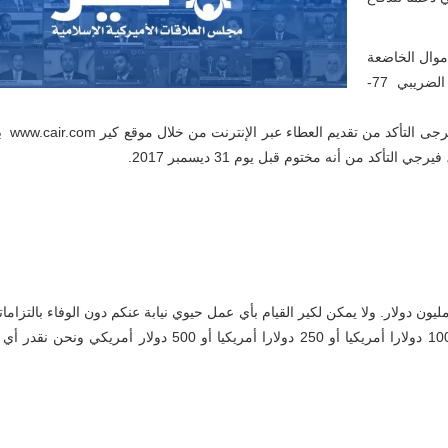
موال الخاضعة
للضرائب بشكل كامل والزكاة المستحقة (رقم السجل الضريبي 77-
احظة – هدفنا جمع التبرعات لتصل في نهاية العام الى 1.3 مليون دولار. ولا يمكن لكير القيام بأي عمل حيوي نيابة عنكم دون الوفاء بالتز
فكر في التبرع بـ 30 دولارا أمريكيا أو 50 دولارا أمريكيا أو 100 دولارا أمريكيا أو 250 دولارا أمريكيا أو 500 