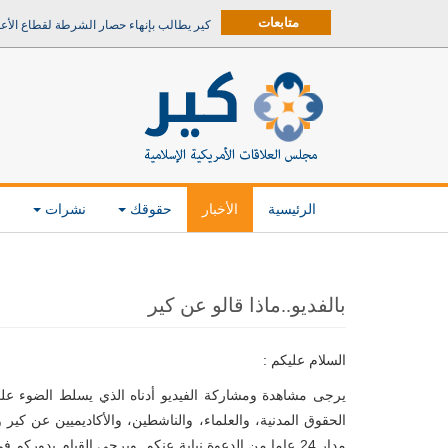
متابعات
كير يطالب بإنهاء حصار الشرطة لقطاع الأع
الرئيسية
الأخبار
حقوقك
نشرات
م
بالفديو..ماذا قالو عن كير
السلام عليكم :
يرجى مشاهدة ومشاركة الفيديو أدناه الذي يسلط الضوء على
الحقوق المدنية، والعلماء، والناشطين، والأكاديميين عن كير و
مدار 24 عاما من الدعوة نيابة عنكم. ويرجى القيام بدوركم ف