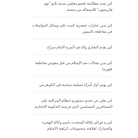
كير يجدد مطالبته لعضو مجلس مدينة بلانو "توم
هاريسون" للاستقالة من منصبه
كير يدين عبارات عنصرية كتبت على وسائل المواصلات
في مقاطعة بالتيمور
كير يقدم التعازي والدعم لأسرة الامام سراج
كير يدين مقالات ضد الإسلام من قبل مفوض مقاطعة
فلوريدا
كير يهنئ أول أمرأة مسلمة منتخبة في الكونغرس
كير يعلن عن تحدي دستوري لنظام المراقبة على
المسافرين المسلمين الذي فرضته الحكومة الاتحادية
كير يدعو إلى إقالة المتحدث باسم وكالة الهجرة
والجمارك لعلاقته بمجموعات كراهية الاسلام