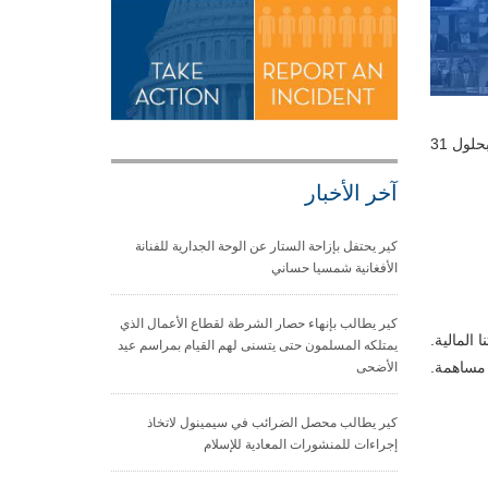
وإذا كنتم ترغبون في خصم عطاءكم من ضرائب عام 2017، يرجى التأكد من تقديم العطاء عبر الإنترنت من خلال موقع كير www.cair.com بحلول 31
آخر الأخبار
كير يحتفل بإزاحة الستار عن الوحة الجدارية للفنانة
الأفغانية شمسيا حساني
كير يطالب بإنهاء حصار الشرطة لقطاع الأعمال الذي
اماتنا المالية.
يمتلكه المسلمون حتى يتسنى لهم القيام بمراسم عيد
دولار أمريكي ونحن نقدر أي مساهمة.
الأضحى
كير يطالب محصل الضرائب في سيمينول لاتخاذ
إجراءات للمنشورات المعادية للإسلام