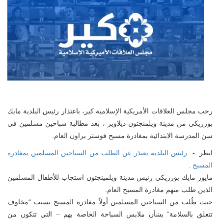
رحب مجلس العلاقات الأمريكية الإسلامية كير، باعتذار رئيس البلدية مايك
بورزيكي من مدينة ويلمنجتون-ديلاوير ، بعد مطالبة سباحين مسلمين في
سن المدرسة الابتدائية بمغادرة مسبح فوستر براون العام.
نظر :-
رئيس البلدية يعتذر عن الطلب من السباحين المسلمين بمغادرة
المسبح .
‏مايور مايك بورزيكي رئيس مدينة ويلمينجتون استجاب للأطفال المسلمين
الذين طلب منهم مغادرة المسبح العام.
حيث طُلب من السباحين المسلمين أولاً مغادرة المسبح بسبب “مخاوف
تتعلق بالسلامة” بشأن ملابس السباحة الخاصة بهم – التي تتكون من