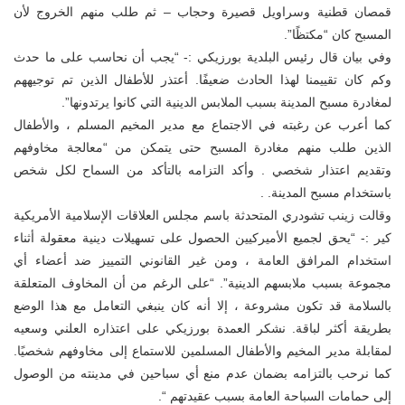
قمصان قطنية وسراويل قصيرة وحجاب – ثم طلب منهم الخروج لأن
المسبح كان “مكتظًا”.
وفي بيان قال رئيس البلدية بورزيكي :- “يجب أن نحاسب على ما حدث
وكم كان تقييمنا لهذا الحادث ضعيفًا. أعتذر للأطفال الذين تم توجيههم
لمغادرة مسبح المدينة بسبب الملابس الدينية التي كانوا يرتدونها”.
كما أعرب عن رغبته في الاجتماع مع مدير المخيم المسلم ، والأطفال
الذين طلب منهم مغادرة المسبح حتى يتمكن من “معالجة مخاوفهم
وتقديم اعتذار شخصي . وأكد التزامه بالتأكد من السماح لكل شخص
باستخدام مسبح المدينة. .
وقالت زينب تشودري المتحدثة باسم مجلس العلاقات الإسلامية الأمريكية
كير :- “يحق لجميع الأميركيين الحصول على تسهيلات دينية معقولة أثناء
استخدام المرافق العامة ، ومن غير القانوني التمييز ضد أعضاء أي
مجموعة بسبب ملابسهم الدينية”. “على الرغم من أن المخاوف المتعلقة
بالسلامة قد تكون مشروعة ، إلا أنه كان ينبغي التعامل مع هذا الوضع
بطريقة أكثر لباقة. نشكر العمدة بورزيكي على اعتذاره العلني وسعيه
لمقابلة مدير المخيم والأطفال المسلمين للاستماع إلى مخاوفهم شخصيًا.
كما نرحب بالتزامه بضمان عدم منع أي سباحين في مدينته من الوصول
إلى حمامات السباحة العامة بسبب عقيدتهم “.