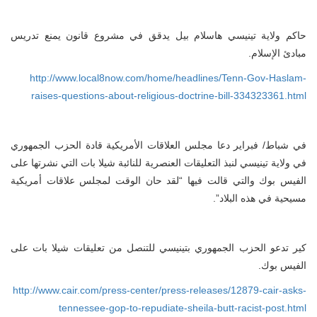
حاكم ولاية تينيسي هاسلام بيل يدقق في مشروع قانون يمنع تدريس
مبادئ الإسلام.
http://www.local8now.com/home/headlines/Tenn-Gov-Haslam-
raises-questions-about-religious-doctrine-bill-334323361.html
في شباط/ فبراير دعا مجلس العلاقات الأمريكية قادة الحزب الجمهوري
في ولاية تينيسي لنبذ التعليقات العنصرية للنائبة شيلا بات التي نشرتها على
الفيس بوك والتي قالت فيها “لقد حان الوقت لمجلس علاقات أمريكية
مسيحية في هذه البلاد”.
كير تدعو الحزب الجمهوري بتينيسي للتنصل من تعليقات شيلا بات على
الفيس بوك.
http://www.cair.com/press-center/press-releases/12879-cair-asks-
tennessee-gop-to-repudiate-sheila-butt-racist-post.html