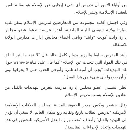
من أولياء الأمور أن تدريس أي شيء إيجابي عن الإسلام هو بمثابة تلقين
للعقيدة الإسلامية ونشر للإسلام.
وفي اجتماع أقامه مجموعة من المعارضين لتدريس الإسلام بمقر بلدية
سبارتا بولاية تينيسي الليلة الماضية، أعدوا عريضة تدعوا عضو مجلس
إدارة وايت كونت “وايتد” وباقي أعضاء مجالس إدارات مدارس الولاية
للاستقالة.
وايتد المدرس سابقا والوزير بدوام كامل حاليا قال “لا نجد ما يثير القلق
في تلك المواد التي تتحدث عن الإسلام” كما قال على قناة wsmv-tv حول
تلك التهديدات “يجب أن أنتبه لعائلتي، وأتوخى الحذر، حتى لا يحرقوا بيتي
أو أن يقوموا بأي شيء من هذا القبيل”.
أنظر: تينيسي: عضو مجلس إدارة مدرسة يتعرض لتهديدات بالقتل من
معادين للإسلام بسبب تدريس الإسلام.
وقال جينيفر ويكس مدير الحقوق المدنية بمجلس العلاقات الإسلامية
الأمريكية “تدريس الطلاب تاريخ وثقافة ربع سكان العالم، لا ينبغي أن يؤدي
إلى التهديد بالقتل” وأضاف “نحث وزارة العدل الأمريكية للتحقيق في هذه
التهديدات واتخاذ الإجراءات المناسبة”.