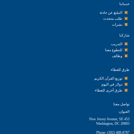
خدماتنا
التبليغ عن حادثة
طلب متحدث
نشرات
شاركنا
التدريب
للتطوع معنا
وظائف
طرق للعطاء
توزيع القرآن الكريم
دولار في اليوم
طرق أخرى للعطاء
تواصل معنا
العنوان:
453 New Jersey Avenue, SE
Washington, DC 20003
Phone: (202) 488-8787