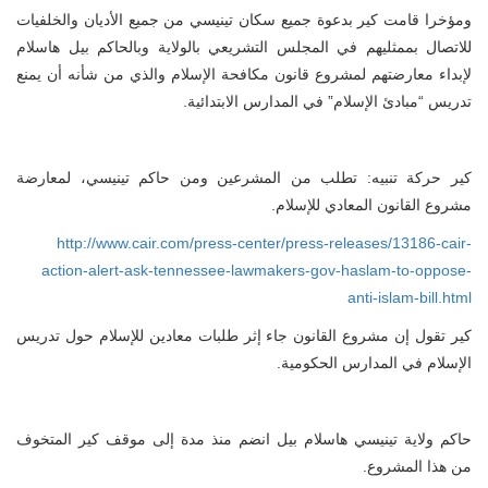
ومؤخرا قامت كير بدعوة جميع سكان تينيسي من جميع الأديان والخلفيات
للاتصال بممثليهم في المجلس التشريعي بالولاية وبالحاكم بيل هاسلام
لإبداء معارضتهم لمشروع قانون مكافحة الإسلام والذي من شأنه أن يمنع
تدريس “مبادئ الإسلام” في المدارس الابتدائية.
كير حركة تنبيه: تطلب من المشرعين ومن حاكم تينيسي، لمعارضة
مشروع القانون المعادي للإسلام.
http://www.cair.com/press-center/press-releases/13186-cair-
action-alert-ask-tennessee-lawmakers-gov-haslam-to-oppose-
anti-islam-bill.html
كير تقول إن مشروع القانون جاء إثر طلبات معادين للإسلام حول تدريس
الإسلام في المدارس الحكومية.
حاكم ولاية تينيسي هاسلام بيل انضم منذ مدة إلى موقف كير المتخوف
من هذا المشروع.