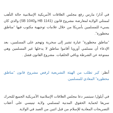
في آذار/ مارس رفع مجلس العلاقات الأمريكية الإسلامية حالة التأهب
لممثلي الولاية لمعارضة مشروع قانون (HB 1141 وSB 1040) والذي كان
يسيء للمسلمين بأمريكا من خلال علامات توجيهية مكتوب فيها “مناطق
محظورة”.
“مناطق محظورة” عبارة تشير إلى سخرية وتهجم على المسلمين، بعد
الإدعاء أن مسلمي أوروبا أقاموا مناطق لا يدخلها غير المسلمين وهي
ممنوعة عن الشرطة وباقي الخلفيات. مشروع القانون فشل .
نظر:
كير تطلب من الهيئة التشريعية لرفض مشروع قانون “مناطق
محظورة” المعادي للمسلمين.
في أيلول/ سبتمبر دعا مجلس العلاقات الإسلامية الأمريكية الجميع للتحرك
سريعا لحماية الحقوق المدنية لمسلمي ولاية تينيسي على أعقاب
التصريحات المعادية للإسلام من قبل اثنين من العمد في الولاية.