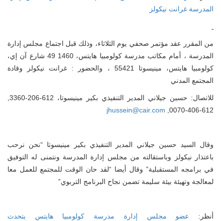
المدرسة غرانت نيكولز
من المقرر عقد مؤتمر صحفي يوم الثلاثاء، وذلك قبل اجتماع مجلس إدارة
المدرسة ، أمام مكاتب مدرسة كولومبيا هايتس، 1460 49 شارع آن إي،
كولومبيا هايتس، مينيسوتا 55421 ، والحضور : غرانت نيكولز وقادة
المجتمع المدني
للاتصال: حسين جيلاني المدير التنفيذي بكير مينيسوتا، 612-206-3360,
jhussein@cair.com
612-406-0070,
وقال السيد حسين جيلاني المدير التنفيذي بكير مينيسوتا “نحن نرحب
باعتذار نيكولز وباستقالته من مجلس إدارة المدرسة ونتمنى له التوفيق
في برامجه المستقبلية” وقال أيضا “لقد حان الوقت للمجتمع للعمل معا
لمعالجة وتهيئة بيئة سليمة تضمن نجاح البرنامج التربوي”
نظر:
عضو مجلس إدارة مدرسة كولومبيا هايتس يتحدث