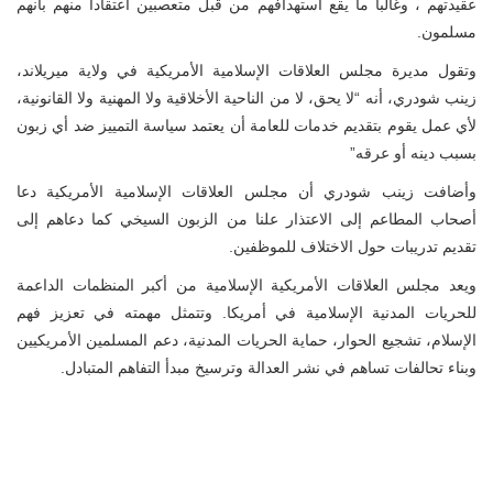
عقيدتهم ، وغالبا ما يقع استهدافهم من قبل متعصبين اعتقادا منهم بأنهم
مسلمون.
وتقول مديرة مجلس العلاقات الإسلامية الأمريكية في ولاية ميريلاند،
زينب شودري، أنه “لا يحق، لا من الناحية الأخلاقية ولا المهنية ولا القانونية،
لأي عمل يقوم بتقديم خدمات للعامة أن يعتمد سياسة التمييز ضد أي زبون
بسبب دينه أو عرقه”
وأضافت زينب شودري أن مجلس العلاقات الإسلامية الأمريكية دعا
أصحاب المطاعم إلى الاعتذار علنا من الزبون السيخي كما دعاهم إلى
تقديم تدريبات حول الاختلاف للموظفين.
ويعد مجلس العلاقات الأمريكية الإسلامية من أكبر المنظمات الداعمة
للحريات المدنية الإسلامية في أمريكا. وتتمثل مهمته في تعزيز فهم
الإسلام، تشجيع الحوار، حماية الحريات المدنية، دعم المسلمين الأمريكيين
وبناء تحالفات تساهم في نشر العدالة وترسيخ مبدأ التفاهم المتبادل.