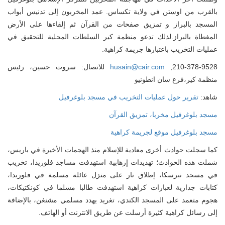
بالقرب من اوستن في ولاية تكساس. عمد المخربون إلى تدنيس أبواب
المسجد بالبراز و تمزيق صفحات من القرآن ثم إلقاءها على الأرض
المغطاة بالبراز.لذلك تدعو منظمة كير السلطات المحلية للتحقيق في
عمليات التخريب باعتبارها جريمة كراهية.
210-378-9528,
husain@cair.com
للاتصال: سروت حسين، رئيس
منظمة كير،فرع سان انطونيو
شاهد:
تقرير حول عمليات التخريب في مسجد بلوغرفيل
مسجد بلوغرفيل مخربا، تمزيق القرآن
مسجد بلوغرفيل موقع لجريمة كراهية
كما سجلت حوادث أخرى معادية للإسلام منذ الهجمات الأخيرة في باريس،
شملت هذه الحوادث؛ تهديدات إرهابية استهدفت مساجد فلوريدا، تخريب
في مسجد نبرسكا، إطلاق نار على منزل عائلة مسلمة في فلوريدا،
كتابات جدارية لعبارات كراهية استهدفت طالبا مسلما في كونكتيكات،
هجوم متعمد على المسجد الكندي، تغريد يهدد مسلمي مشنغن، بالإضافة
إلى رسائل كراهية كثيرة أرسلت عن طريق الانترنت أو الهاتف.