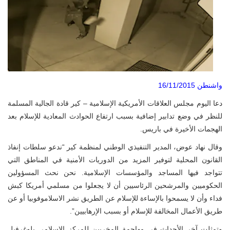
واشنطن
16/11/2015
دعا اليوم مجلس العلاقات الأمريكية الإسلامية – كير قادة الجالية المسلمة
للنظر في وضع تدابير إضافية بسبب ارتفاع الحوادث المعادية للإسلام بعد
الهجمات الأخيرة في باريس.
وقال نهاد عوض، المدير التنفيذي الوطني لمنظمة كير “ندعو سلطات إنفاذ
القانون المحلية لتوفير المزيد من الدوريات الأمنية في المناطق التي
تتواجد فيها المساجد والمؤسسات الإسلامية. نحن نحث المسؤولين
الحكوميين والمرشحين الرئاسيين أن لا يجعلوا من مسلمي أمريكا كبش
فداء وأن لا يسمحوا بالإساءة للإسلام عن الطريق نشر الاسلاموفوبيا أو عن
طريق الأعمال المخالفة للإسلام أو بسبب الإرهابيين”.
وتمثلت آخر الأحداث في مهاجمة المخربين للمركز الإسلامي بلوغرفيل