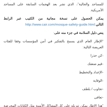
للمساجد والجالية”، الذي نشر بعد الهجمات السابقة على المساجد
الأمريكية.
يمكن الحصول على نسخة مجانية من الكتيب عبر الرابط
التالي
:
http://www.cair.com/mosque-safety-guide.html
ينص دليل السلامة في جزء منه على
:
“الإطار العام الذي يسمح بالتفكير في أمن المؤسسات وفقا للفئات
العريضة التالية:
-كن حذرا
-قيم ضعفك
-الإعداد والتخطيط
-الوقاية
-تجاوب / بلطف
-تعافى
“هذا الإطار يمكن تنزيله على كل المشاكل الأمنية مثل الكتابات المحرضة