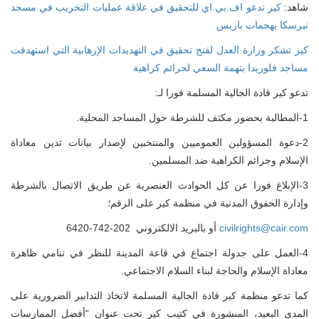
شاهد:
كير تدعو اف.بي.اي للتحقيق في علاقة عمليات التخريب في مسجد
نبرسكا بهجمات باريس
كير تشكر وزارة العدل لفتح تحقيق في التهديدات الإرهابية التي استهدفت
مساجد فلوريدا بتهمة السعي لجرائم كراهية
تدعو كير قادة الجالية المسلمة فورا لـ:
1-المطالبة بحضور مكثف للشرطة حول المساجد المحلية.
2-دعوة المسؤولين العموميين والمنتخبين لإصدار بيانات تدين معاداة
الإسلام وجرائم الكراهية ضد المسلمين.
3-الإبلاغ فورا عن كل الحوادث العنصرية عن طريق الاتصال بالشرطة
وإدارة الحقوق المدنية في منظمة كير على الرقم؛
civilrights@cair.com
أو بالبريد الالكتروني 202-742-6420
4-العمل على جدولة اجتماع في قاعة المدينة للنظر في تنامي ظاهرة
معاداة الإسلام والحاجة لبناء السلام الاجتماعي.
كما تدعو منظمة كير قادة الجالية المسلمة لاتخاذ التدابير الضرورية على
المدى البعيد، المنشورة في كتيب كير تحت عنوان “أفضل الممارسات