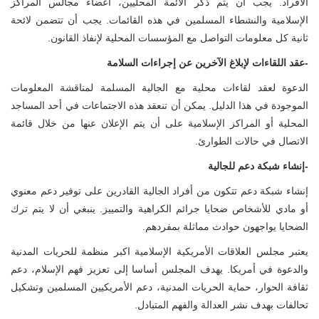
الأفراد. يجب أن يتم ذكر الأئمة المحليين، أعضاء مجالس المراكز
الإسلامية والنشطاء المسلمين في هذه القائمات. يجب أن تتضمن لائحة
ثانية كل معلومات التواصل مع المؤسسات المحلية لإنفاذ القانون.
-عقد اللقاءات لإبلاغ الآخرين عن إجراءات السلامة
الدعوة لعقد لقاءات محلية مع الجالية المسلمة لمناقشة المعلومات
الموجودة في هذا الدليل. يمكن أن تنعقد هذه الاجتماعات في أحد المساجد
المحلية أو المراكز الإسلامية على أن يتم الإعلان عنها من خلال قائمة
الاتصال في حالات الطوارئ.
-إنشاء شبكة دعم للجالية
إنشاء شبكة دعم تتكون من أفراد الجالية القادرين على توفير دعم معنوي
أو مادي للأشخاص ضحايا جرائم الكراهية والتمييز. ينبغي أن لا يتم ترك
الضحايا يواجهون حوادث مماثلة بمفردهم.
يعتبر مجلس العلاقات الأمريكية الإسلامية اكبر منظمة للحريات المدنية
والدعوة في أمريكا. يهدف المجلس أساسا إلى تعزيز فهم الإسلام، دعم
ثقافة الحوار، حماية الحريات المدنية، دعم الأمريكيين المسلمين وتشكيل
تحالفات بهدف نشر العدالة والفهم المتبادل.