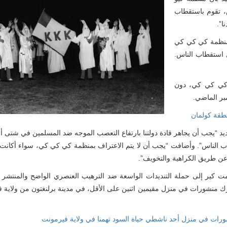
، تقوم باستقطاب
ا”.
ن منظمة كي كي كي
 استقطاب الناس.
 كي كي كي، دون
بر الماضي.
طقة كولمان
حديد “يجب أن يجاهر قادة دولتنا بارتفاع التعصب الموجه ضد المسلمين في شتى أنحا
ب الناس”. وأضافت “يجب أن لا يتم الاعتراف بمنظمة كي كي كي، سواء أكان
عن طريق الكراهية والتخويف”.
ت كير إلى حملة التنديدات الواسعة ضد الترهيب العنصري الواضح والمنتشر 
 منشورات في منزل مقيمين اثنين على الأقل، في مدينة برلنغتون من ولاية 
رات في منزل أحد ناشطي حياة السود تهمنا في ولاية فيرمونت