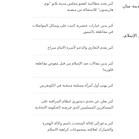
كير يجدد مطالبته لعضو مجلس مدينة بلانو "توم
دينة سان
هاريسون" للاستقالة من منصبه
كير يدين عبارات عنصرية كتبت على وسائل المواصلات
في مقاطعة بالتيمور
الإسلام،
كير يقدم التعازي والدعم لأسرة الامام سراج
كير يدين مقالات ضد الإسلام من قبل مفوض مقاطعة
فلوريدا
كير يهنئ أول أمرأة مسلمة منتخبة في الكونغرس
كير يعلن عن تحدي دستوري لنظام المراقبة على
المسافرين المسلمين الذي فرضته الحكومة الاتحادية
كير يدعو إلى إقالة المتحدث باسم وكالة الهجرة
والجمارك لعلاقته بمجموعات كراهية الاسلام