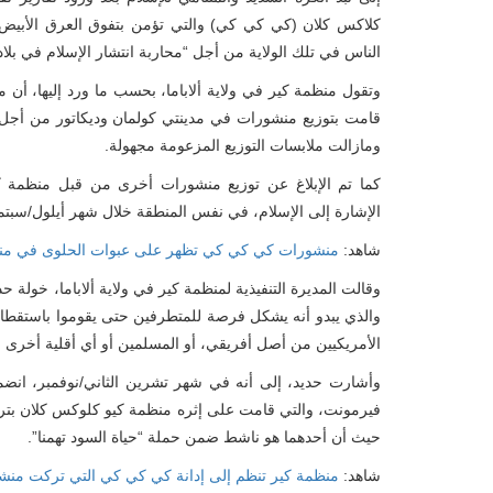
كلاكس كلان (كي كي كي) والتي تؤمن بتفوق العرق الأبيض
الناس في تلك الولاية من أجل “محاربة انتشار الإسلام في بلادن
وتقول منظمة كير في ولاية ألاباما، بحسب ما ورد إليها، أ
قامت بتوزيع منشورات في مدينتي كولمان وديكاتور من أجل
ومازالت ملابسات التوزيع المزعومة مجهولة.
كما تم الإبلاغ عن توزيع منشورات أخرى من قبل منظمة
الإشارة إلى الإسلام، في نفس المنطقة خلال شهر أيلول/سبتم
شاهد:
منشورات كي كي كي تظهر على عبوات الحلوى في من
وقالت المديرة التنفيذية لمنظمة كير في ولاية ألاباما، خولة 
والذي يبدو أنه يشكل فرصة للمتطرفين حتى يقوموا باستقطا
الأمريكيين من أصل أفريقي، أو المسلمين أو أي أقلية أخرى 
وأشارت حديد، إلى أنه في شهر تشرين الثاني/نوفمبر، انضم
فيرمونت، والتي قامت على إثره منظمة كيو كلوكس كلان بترك
حيث أن أحدهما هو ناشط ضمن حملة “حياة السود تهمنا”.
شاهد:
منظمة كير تنظم إلى إدانة كي كي كي التي تركت منشو