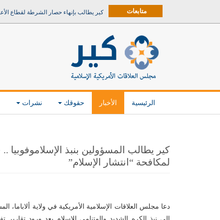
متابعات
كير يطالب بإنهاء حصار الشرطة لقطاع الأع
الرئيسية
الأخبار
حقوقك
نشرات
م
كير يطالب المسؤولين بنبذ الإسلاموفوبيا 
لمكافحة “انتشار الإسلام”
دعا مجلس العلاقات الإسلامية الأمريكية في ولاية ألاباما، ال
إلى نبذ الكره الشديد والمتنامي للإسلام بعد ورود تقارير تف